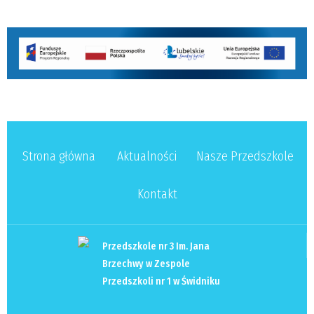
Strona główna
Aktualności
Nasze Przedszkole
Kontakt
Przedszkole nr 3 Im. Jana
Brzechwy w Zespole
Przedszkoli nr 1 w Świdniku