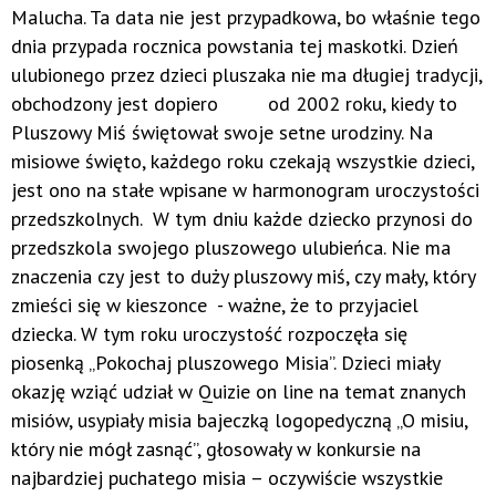
Malucha. Ta data nie jest przypadkowa, bo właśnie tego
dnia przypada rocznica powstania tej maskotki. Dzień
ulubionego przez dzieci pluszaka nie ma długiej tradycji,
obchodzony jest dopiero od 2002 roku, kiedy to
Pluszowy Miś świętował swoje setne urodziny. Na
misiowe święto, każdego roku czekają wszystkie dzieci,
jest ono na stałe wpisane w harmonogram uroczystości
przedszkolnych. W tym dniu każde dziecko przynosi do
przedszkola swojego pluszowego ulubieńca. Nie ma
znaczenia czy jest to duży pluszowy miś, czy mały, który
zmieści się w kieszonce - ważne, że to przyjaciel
dziecka. W tym roku uroczystość rozpoczęła się
piosenką „Pokochaj pluszowego Misia”. Dzieci miały
okazję wziąć udział w Quizie on line na temat znanych
misiów, usypiały misia bajeczką logopedyczną „O misiu,
który nie mógł zasnąć”, głosowały w konkursie na
najbardziej puchatego misia – oczywiście wszystkie