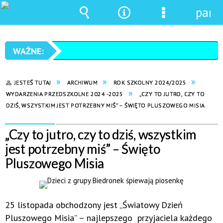
pane
Wyszukiwarka
Narzędzia
Menu
szczegółowe
JESTEŚ TUTAJ
ARCHIWUM
ROK SZKOLNY 2024/2025
WYDARZENIA PRZEDSZKOLNE 2024 -2025
„CZY TO JUTRO, CZY TO
DZIŚ, WSZYSTKIM JEST POTRZEBNY MIŚ” – ŚWIĘTO PLUSZOWEGO MISIA
„Czy to jutro, czy to dziś, wszystkim
jest potrzebny miś” – Święto
Pluszowego Misia
25 listopada obchodzony jest „Światowy Dzień
Pluszowego Misia” – najlepszego przyjaciela każdego