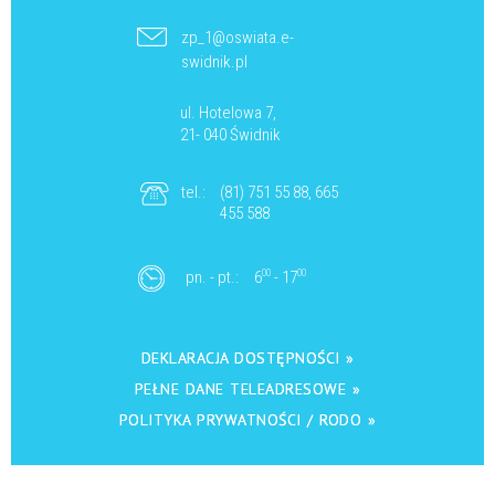
zp_1@oswiata.e-
swidnik.pl
ul. Hotelowa 7,
21- 040 Świdnik
tel.:
(81) 751 55 88, 665
455 588
pn. - pt.:
6
00
- 17
00
DEKLARACJA DOSTĘPNOŚCI »
PEŁNE DANE TELEADRESOWE »
POLITYKA PRYWATNOŚCI / RODO »