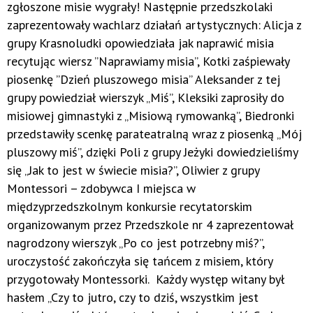
zgłoszone misie wygrały! Następnie przedszkolaki
zaprezentowały wachlarz działań artystycznych: Alicja z
grupy Krasnoludki opowiedziała jak naprawić misia
recytując wiersz ”Naprawiamy misia”, Kotki zaśpiewały
piosenkę ”Dzień pluszowego misia” Aleksander z tej
grupy powiedział wierszyk „Miś”, Kleksiki zaprosiły do
misiowej gimnastyki z „Misiową rymowanką”, Biedronki
przedstawiły scenkę parateatralną wraz z piosenką „Mój
pluszowy miś”, dzięki Poli z grupy Jeżyki dowiedzieliśmy
się „Jak to jest w świecie misia?”, Oliwier z grupy
Montessori – zdobywca I miejsca w
międzyprzedszkolnym konkursie recytatorskim
organizowanym przez Przedszkole nr 4 zaprezentował
nagrodzony wierszyk „Po co jest potrzebny miś?”,
uroczystość zakończyła się tańcem z misiem, który
przygotowały Montessorki. Każdy występ witany był
hasłem „Czy to jutro, czy to dziś, wszystkim jest