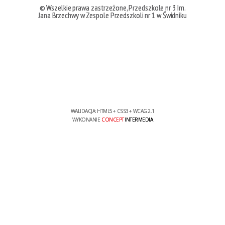
© Wszelkie prawa zastrzeżone, Przedszkole nr 3 Im.
Jana Brzechwy w Zespole Przedszkoli nr 1 w Świdniku
WALIDACJA:
HTML5
+
CSS3
+
WCAG 2.1
WYKONANIE
CONCEPT
INTERMEDIA