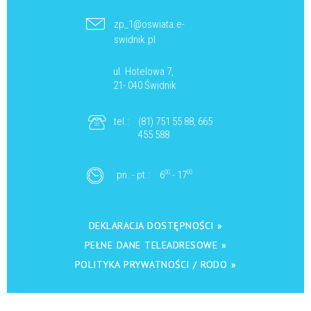
zp_1@oswiata.e-
swidnik.pl
ul. Hotelowa 7,
21- 040 Świdnik
tel.:
(81) 751 55 88, 665
455 588
pn. - pt.:
6
00
- 17
00
DEKLARACJA DOSTĘPNOŚCI »
PEŁNE DANE TELEADRESOWE »
POLITYKA PRYWATNOŚCI / RODO »