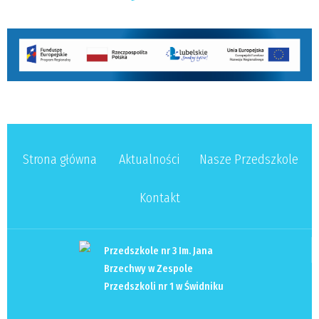
Strona główna
Aktualności
Nasze Przedszkole
Kontakt
Przedszkole nr 3 Im. Jana
Brzechwy w Zespole
Przedszkoli nr 1 w Świdniku