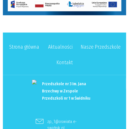
Strona główna
Aktualności
Nasze Przedszkole
Kontakt
Przedszkole nr 3 Im. Jana
Brzechwy w Zespole
Przedszkoli nr 1 w Świdniku
zp_1@oswiata.e-
swidnik.pl