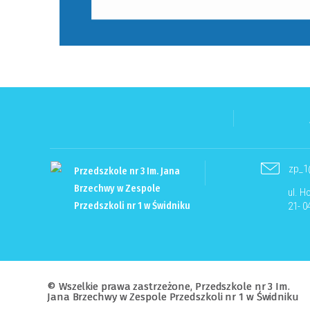
zp_1
Przedszkole nr 3 Im. Jana
Brzechwy w Zespole
ul. H
Przedszkoli nr 1 w Świdniku
21- 0
© Wszelkie prawa zastrzeżone, Przedszkole nr 3 Im.
Jana Brzechwy w Zespole Przedszkoli nr 1 w Świdniku