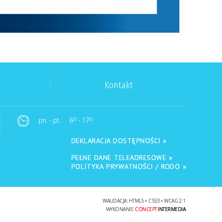
Kontakt
pn. - pt.:
6
- 17
00
00
DEKLARACJA DOSTĘPNOŚCI »
PEŁNE DANE TELEADRESOWE »
POLITYKA PRYWATNOŚCI / RODO »
WALIDACJA:
HTML5
+
CSS3
+
WCAG 2.1
WYKONANIE
CONCEPT
INTERMEDIA