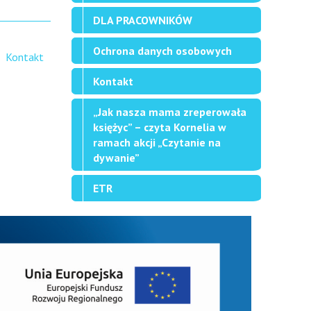
DLA PRACOWNIKÓW
Ochrona danych osobowych
Kontakt
Kontakt
„Jak nasza mama zreperowała
księżyc” – czyta Kornelia w
ramach akcji „Czytanie na
dywanie”
ETR