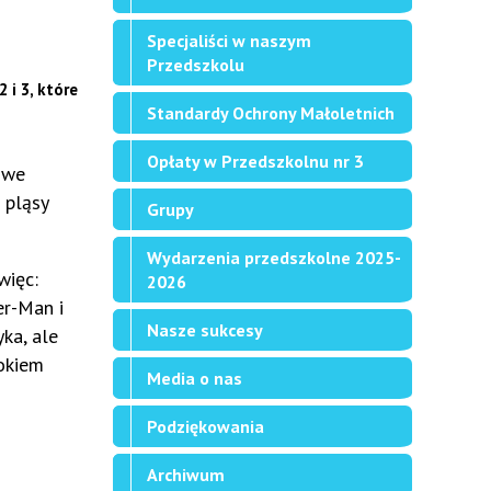
Specjaliści w naszym
Przedszkolu
 i 3, które
Standardy Ochrony Małoletnich
Opłaty w Przedszkolnu nr 3
 we
 pląsy
Grupy
Wydarzenia przedszkolne 2025-
więc:
2026
der-Man i
Nasze sukcesy
ka, ale
 okiem
Media o nas
Podziękowania
Archiwum