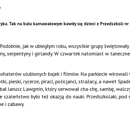
/
a. Tak na balu karnawałowym bawiły się dzieci z Przedszkoli nr 2
 Podobnie, jak w ubiegłym roku, wszystkie grupy świętowały
y, serpentyny i girlandy. W czwartek natomiast w taneczne
 bohaterów ulubionych bajek i filmów. Na parkiecie wirowali 
otki, pieski, rycerze, piraci, policjanci, strażacy, a nawet Spa
bał Janusz Lawgmin, który serwował cha-chę, sambę, walczy
e szaleństwo było też okazją do nauki. Przedszkolaki, pod
e i zabawy.