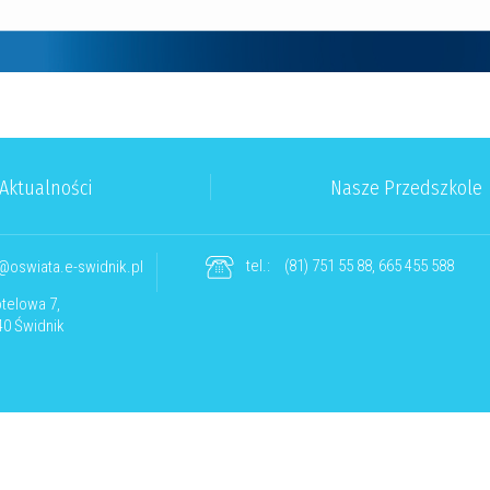
Aktualności
Nasze Przedszkole
tel.:
(81) 751 55 88, 665 455 588
@oswiata.e-swidnik.pl
otelowa 7,
40 Świdnik