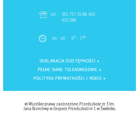
tel.:
(81) 751 55 88, 665
455 588
pn. - pt.:
6
00
- 17
00
DEKLARACJA DOSTĘPNOŚCI »
PEŁNE DANE TELEADRESOWE »
POLITYKA PRYWATNOŚCI / RODO »
© Wszelkie prawa zastrzeżone, Przedszkole nr 3 Im.
Jana Brzechwy w Zespole Przedszkoli nr 1 w Świdniku