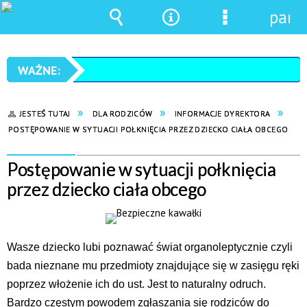
pane
Wyszukiwarka
Narzędzia
Menu
szczegółowe
JESTEŚ TUTAJ
DLA RODZICÓW
INFORMACJE DYREKTORA
POSTĘPOWANIE W SYTUACJI POŁKNIĘCIA PRZEZ DZIECKO CIAŁA OBCEGO
Postępowanie w sytuacji połknięcia
przez dziecko ciała obcego
Wasze dziecko lubi poznawać świat organoleptycznie czyli
bada nieznane mu przedmioty znajdujące się w zasięgu ręki
poprzez włożenie ich do ust. Jest to naturalny odruch.
Bardzo częstym powodem zgłaszania się rodziców do